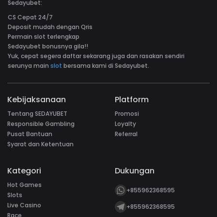
Sedayubet:
CS Cepat 24/7
Deposit mudah dengan Qris
Permain slot terlengkap
Sedayubet bonusnya gila!!
Yuk, cepat segera daftar sekarang juga dan rasakan sendiri
serunya main
slot
bersama kami di Sedayubet.
Kebijaksanaan
Platform
Tentang SEDAYUBET
Promosi
Responsible Gambling
Loyalty
Pusat Bantuan
Referral
Syarat dan Ketentuan
Kategori
Dukungan
Hot Games
+855962368595
Slots
Live Casino
+855962368595
Race