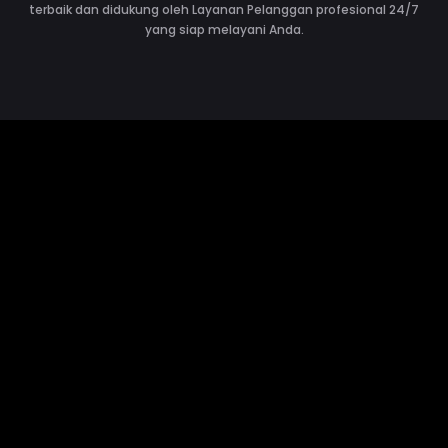
terbaik dan didukung oleh Layanan Pelanggan profesional 24/7
yang siap melayani Anda.