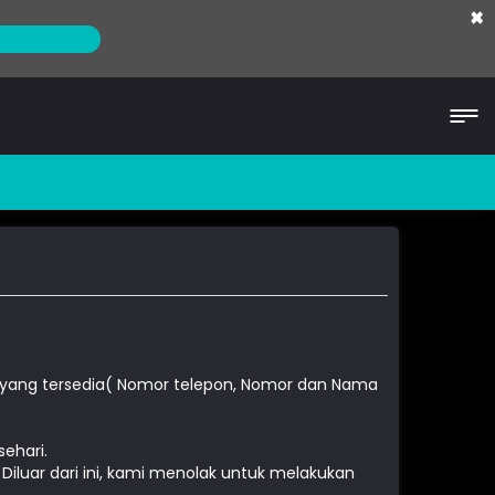
×
 yang tersedia( Nomor telepon, Nomor dan Nama
ehari.
 Diluar dari ini, kami menolak untuk melakukan