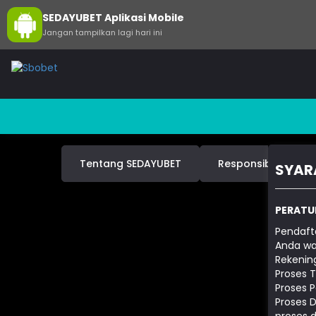
SEDAYUBET Aplikasi Mobile
Jangan tampilkan lagi hari ini
Tentang SEDAYUBET
Responsible Gamb
SYAR
PERATU
Pendafta
Anda wa
Rekenin
Proses T
Proses 
Proses D