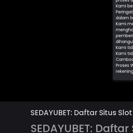
proses d
Kami be
Peringat
dalam b
Kami me
menghas
pemberi
dihangu
Kami ti
Kami ti
Cambodi
Proses W
rekenin
SEDAYUBET: Daftar Situs Sl
SEDAYUBET: Daftar 