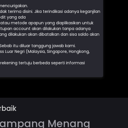
mencurigakan.
ak terima disini. Jika terindikasi adanya keganjilan
dit yang ada
 atau metode apapun yang diaplikasikan untuk
utupan account akan dilakukan tanpa adanya
g dilakukan akan dibatalkan dan sisa saldo akan
ebab itu diluar tanggung jawab kami.
 Luar Negri (Malaysia, Singapore, Hongkong,
rekening tertuju berbeda seperti informasi
rbaik
ni Gampang Menang