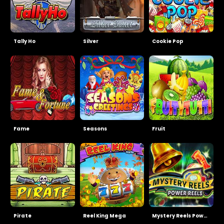
Tally Ho
Silver
Cookie Pop
Fame
Seasons
Fruit
Pirate
Reel King Mega
Mystery Reels Power Reels