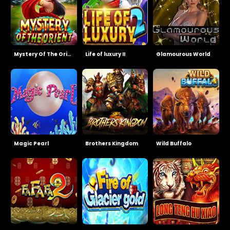
Mystery Of The Orient
Life of luxury II
Glamourous World
Magic Pearl
Brothers Kingdom
Wild Buffalo