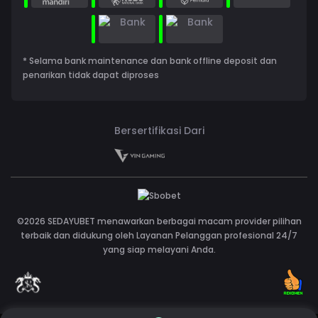
* Selama bank maintenance dan bank offline deposit dan
penarikan tidak dapat diproses
Bersertifikasi Dari
©2026 SEDAYUBET menawarkan berbagai macam provider pilihan
terbaik dan didukung oleh Layanan Pelanggan profesional 24/7
yang siap melayani Anda.