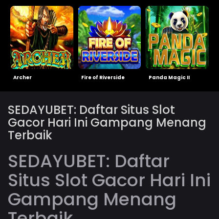
Archer
Fire of Riverside
Panda Magic II
SEDAYUBET: Daftar Situs Slot
Gacor Hari Ini Gampang Menang
Terbaik
SEDAYUBET: Daftar
Situs Slot Gacor Hari Ini
Gampang Menang
Terbaik