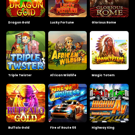
Dragon Gold
Lucky Fortune
Glorious Rome
Triple Twister
African Wildlife
Magic Totem
Buffalo Gold
Fire of Route 66
Highway King