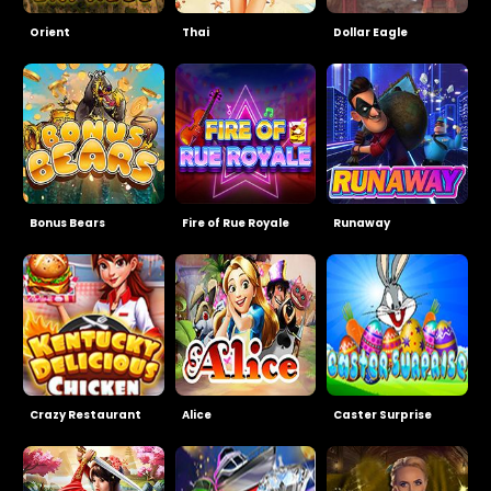
Orient
Thai
Dollar Eagle
Bonus Bears
Fire of Rue Royale
Runaway
Crazy Restaurant
Alice
Caster Surprise