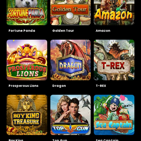
Fortune Panda
Golden Tour
Amazon
Prosperous Lions
Dragon
T-REX
Boy King
Top Gun
Sea Captain