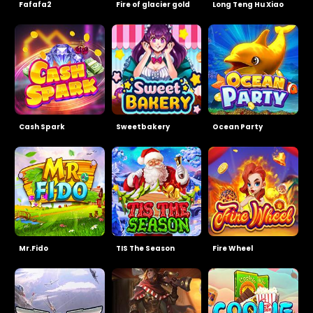
Fafafa2
Fire of glacier gold
Long Teng Hu Xiao
Cash Spark
Sweetbakery
Ocean Party
Mr.Fido
TIS The Season
Fire Wheel