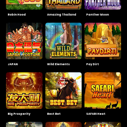
Robin Hood
Amazing Thailand
Panther Moon
JAPAN
Wild Elements
Pay Dirt
Big Prosperity
Best Bet
SAFARI Heat