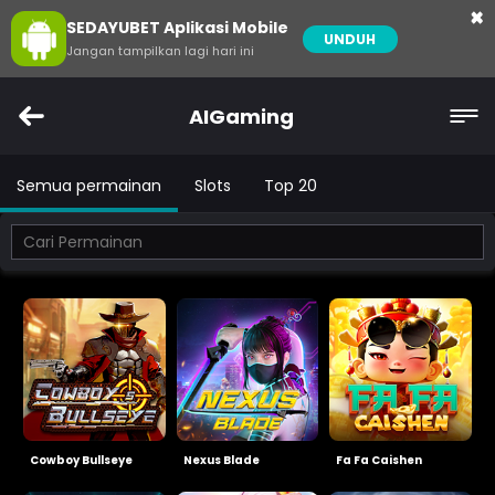
×
SEDAYUBET Aplikasi Mobile
UNDUH
Jangan tampilkan lagi hari ini
AIGaming
Semua permainan
Slots
Top 20
Cowboy Bullseye
Nexus Blade
Fa Fa Caishen