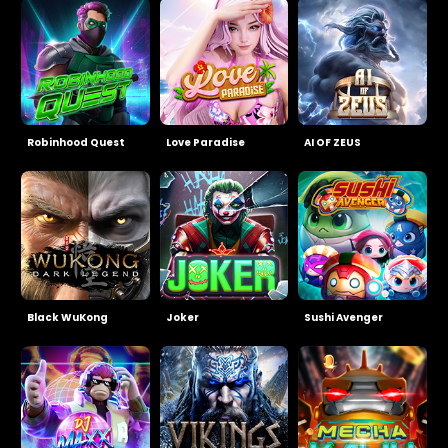
Robinhood Quest
Love Paradise
AI OF ZEUS
Black WuKong
Joker
Sushi Avenger