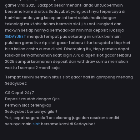
game viral 2025. Jackpot besar menanti anda untuk bermain
bersama kami di situs Sedayubet yang pastinya terpercaya di
hari-hari anda yang kesepian ini kami selalu hadir dengan
teknologi muktahir dalam bermain slot jitu anti rungkad dan
maxwin setiap harinya bermodalkan minimal deposit 10k saja
SEDAYUBET
menjadi tempat pas sekarang ini untuk bermain
puluhan game live rtp slot gacor terbaru fitur terupdate tiap hari
bisa kalian ccoba cuma di sini. Disamping itu, tiap pemain dapat
rasakan kenyamananan saat login APK di agen slot gacor terbaru
2025 sampai keamanan deposit dan withdraw cuma memakan
waktu 1 sampai 2 menit saja.
Tempat terkini bermain situs slot gacor hari ini gampang menang
Sedayubet:
CS Cepat 24/7
Deposit mudah dengan Qris
Permain slot terlengkap
Sedayubet bonusnya gila!!
Yuk, cepat segera daftar sekarang juga dan rasakan sendiri
serunya main
slot
bersama kami di Sedayubet.