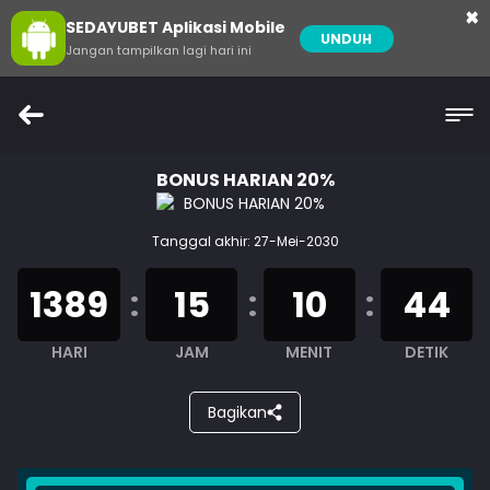
×
SEDAYUBET Aplikasi Mobile
UNDUH
Jangan tampilkan lagi hari ini
BONUS HARIAN 20%
Tanggal akhir: 27-Mei-2030
1389
15
10
43
HARI
JAM
MENIT
DETIK
Bagikan