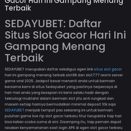
Gacor Hari Ini Gampang Menang
Terbaik
SEDAYUBET: Daftar
Situs Slot Gacor Hari Ini
Gampang Menang
Terbaik
SEDAYUBET merupakan daftar sekaligus agen link
situs slot gacor
hari ini gampang menang terbaik slot88 dan slot777 resmi server
game viral 2025. Jackpot besar menanti anda untuk bermain
bersama kami di situs Sedayubet yang pastinya terpercaya di
hari-hari anda yang kesepian ini kami selalu hadir dengan
teknologi muktahir dalam bermain slot jitu anti rungkad dan
maxwin setiap harinya bermodalkan minimal deposit 10k saja
SEDAYUBET
menjadi tempat pas sekarang ini untuk bermain
puluhan game live rtp slot gacor terbaru fitur terupdate tiap hari
bisa kalian ccoba cuma di sini. Disamping itu, tiap pemain dapat
rasakan kenyamananan saat login APK di agen slot gacor terbaru