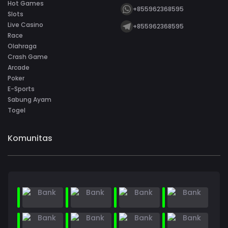
Hot Games
+855962368595
Slots
Live Casino
+855962368595
Race
Olahraga
Crash Game
Arcade
Poker
E-Sports
Sabung Ayam
Togel
Komunitas