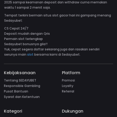
2025 sampai keamanan deposit dan withdraw cuma memakan
waktu 1 sampai 2 menit saja.
Tempat terkini bermain situs slot gacor hari ini gampang menang
Sedayubet:
CS Cepat 24/7
Deposit mudah dengan Qris
Permain slot terlengkap
Sedayubet bonusnya gila!!
Yuk, cepat segera daftar sekarang juga dan rasakan sendiri
serunya main
slot
bersama kami di Sedayubet.
Kebijaksanaan
Platform
Tentang SEDAYUBET
Promosi
Responsible Gambling
Loyalty
Pusat Bantuan
Referral
Syarat dan Ketentuan
Kategori
Dukungan