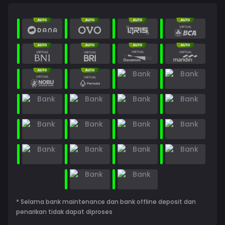
* Selama bank maintenance dan bank offline deposit dan
penarikan tidak dapat diproses