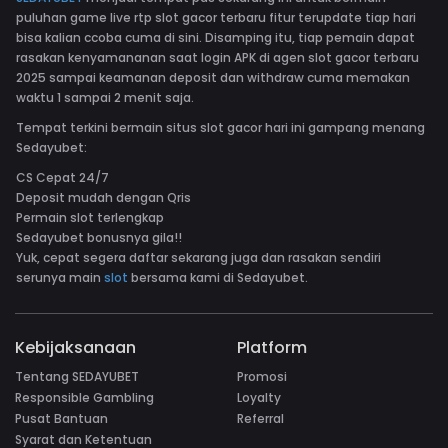
puluhan game live rtp slot gacor terbaru fitur terupdate tiap hari
bisa kalian ccoba cuma di sini. Disamping itu, tiap pemain dapat
rasakan kenyamananan saat login APK di agen slot gacor terbaru
2025 sampai keamanan deposit dan withdraw cuma memakan
waktu 1 sampai 2 menit saja.
Tempat terkini bermain situs slot gacor hari ini gampang menang
Sedayubet:
CS Cepat 24/7
Deposit mudah dengan Qris
Permain slot terlengkap
Sedayubet bonusnya gila!!
Yuk, cepat segera daftar sekarang juga dan rasakan sendiri
serunya main
slot
bersama kami di Sedayubet.
Kebijaksanaan
Platform
Tentang SEDAYUBET
Promosi
Responsible Gambling
Loyalty
Pusat Bantuan
Referral
Syarat dan Ketentuan