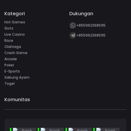
Kategori
Dukungan
Hot Games
+855962368595
Slots
Live Casino
+855962368595
Race
Olahraga
Crash Game
Arcade
Poker
E-Sports
Sabung Ayam
Togel
Komunitas