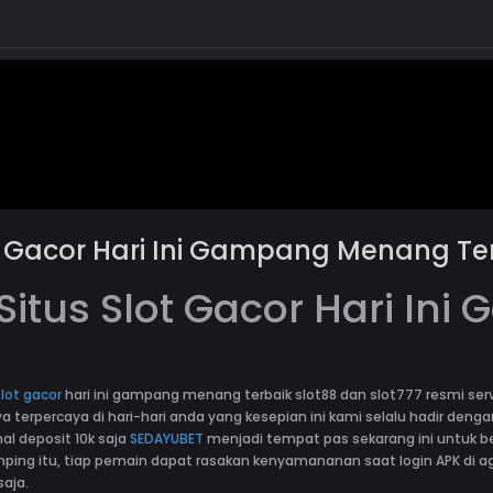
ot Gacor Hari Ini Gampang Menang Te
Situs Slot Gacor Hari I
slot gacor
hari ini gampang menang terbaik slot88 dan slot777 resmi ser
terpercaya di hari-hari anda yang kesepian ini kami selalu hadir dengan
l deposit 10k saja
SEDAYUBET
menjadi tempat pas sekarang ini untuk ber
isamping itu, tiap pemain dapat rasakan kenyamananan saat login APK di
aja.