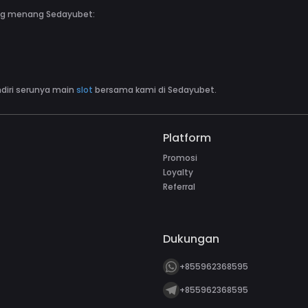
pang menang Sedayubet:
ndiri serunya main
slot
bersama kami di Sedayubet.
Platform
Promosi
Loyalty
Referral
Dukungan
+855962368595
+855962368595