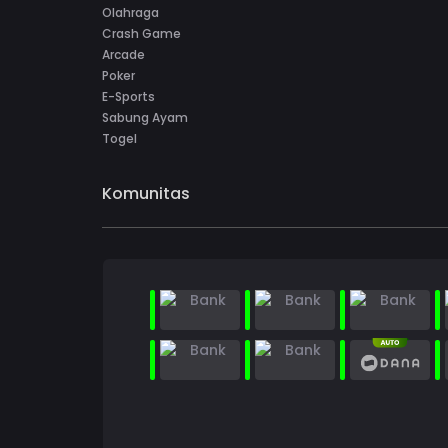
Olahraga
Crash Game
Arcade
Poker
E-Sports
Sabung Ayam
Togel
Komunitas