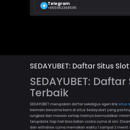
Telegram
+855962368595
SEDAYUBET: Daftar Situs Sl
SEDAYUBET: Daftar 
Terbaik
SEDAYUBET merupakan daftar sekaligus agen link
situs 
bermain bersama kami di situs Sedayubet yang pastinya 
rungkad dan maxwin setiap harinya bermodalkan minima
terupdate tiap hari bisa kalian ccoba cuma di sini. D
dan withdraw cuma memakan waktu 1 sampai 2 menit s