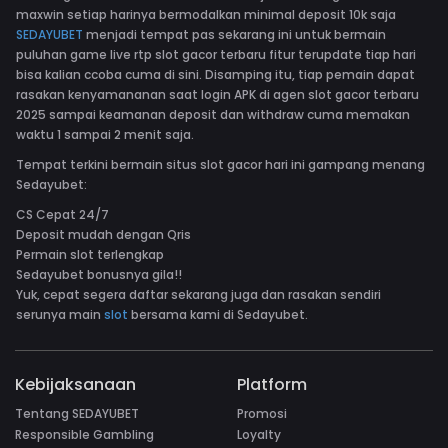
maxwin setiap harinya bermodalkan minimal deposit 10k saja
SEDAYUBET
menjadi tempat pas sekarang ini untuk bermain
puluhan game live rtp slot gacor terbaru fitur terupdate tiap hari
bisa kalian ccoba cuma di sini. Disamping itu, tiap pemain dapat
rasakan kenyamananan saat login APK di agen slot gacor terbaru
2025 sampai keamanan deposit dan withdraw cuma memakan
waktu 1 sampai 2 menit saja.
Tempat terkini bermain situs slot gacor hari ini gampang menang
Sedayubet:
CS Cepat 24/7
Deposit mudah dengan Qris
Permain slot terlengkap
Sedayubet bonusnya gila!!
Yuk, cepat segera daftar sekarang juga dan rasakan sendiri
serunya main
slot
bersama kami di Sedayubet.
Kebijaksanaan
Platform
Tentang SEDAYUBET
Promosi
Responsible Gambling
Loyalty