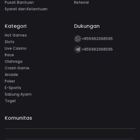
Pusat Bantuan
Referral
Syarat dan Ketentuan
Kategori
Dukungan
Hot Games
+855962368595
Slots
Live Casino
+855962368595
Race
Olahraga
Crash Game
Arcade
Poker
E-Sports
Sabung Ayam
Togel
Komunitas