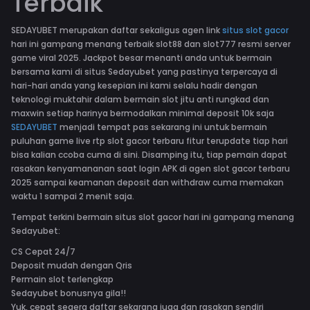
Terbaik
SEDAYUBET merupakan daftar sekaligus agen link
situs slot gacor
hari ini gampang menang terbaik slot88 dan slot777 resmi server
game viral 2025. Jackpot besar menanti anda untuk bermain
bersama kami di situs Sedayubet yang pastinya terpercaya di
hari-hari anda yang kesepian ini kami selalu hadir dengan
teknologi muktahir dalam bermain slot jitu anti rungkad dan
maxwin setiap harinya bermodalkan minimal deposit 10k saja
SEDAYUBET
menjadi tempat pas sekarang ini untuk bermain
puluhan game live rtp slot gacor terbaru fitur terupdate tiap hari
bisa kalian ccoba cuma di sini. Disamping itu, tiap pemain dapat
rasakan kenyamananan saat login APK di agen slot gacor terbaru
2025 sampai keamanan deposit dan withdraw cuma memakan
waktu 1 sampai 2 menit saja.
Tempat terkini bermain situs slot gacor hari ini gampang menang
Sedayubet:
CS Cepat 24/7
Deposit mudah dengan Qris
Permain slot terlengkap
Sedayubet bonusnya gila!!
Yuk, cepat segera daftar sekarang juga dan rasakan sendiri