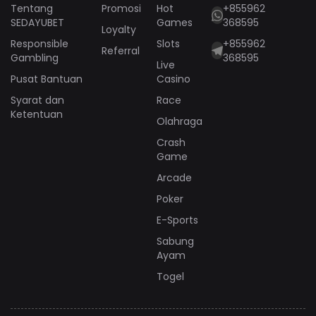
Tentang
Promosi
Hot
+855962
SEDAYUBET
Games
368595
Loyalty
Responsible
Slots
+855962
Referral
Gambling
368595
Live
Pusat Bantuan
Casino
Syarat dan
Race
Ketentuan
Olahraga
Crash
Game
Arcade
Poker
E-Sports
Sabung
Ayam
Togel