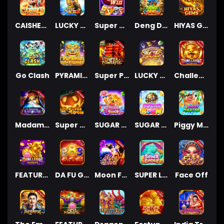
CAISHEN-LUCKY SPREAD
LUCKY ACE 2
Super Win
Deng Deng
HIYAS GEMS
Go Clash
PYRAMID OF FLAMES
Super Powerful
LUCKY ACE
Challenge・Golden Pig
Madame Caroline
Super Boom
SUGAR TEDDY
SUGAR BOOM
Piggy Master
FEATURE BUY - Golden Pig
DA FU GUI
Moon Festival
SUPER LUCKY
Face Off