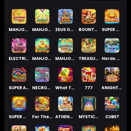
MAHJONG WAYS 3+
MAHJONG：ORIGIN
ZEUS OF OLYMPUS
BOUNTY EXPRESS
SUPER GEMS
ELECTRIC ZEUS
MAHJONG: ORIGIN 2
MAHJONG WAYS 3
TREASURES OF AZTEC Z
Horde 2 Winter
SUPER AWESOME
NECROMANCER SHA
What The FA
777
KNIGHT ARTHUR
SUPER GEMS 2
For The Horde
ATHENA LUCKY SPREAD
MYSTIC LEGEND 2
CUBE?