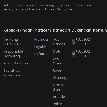
Yuk, cepat segera daftar sekarang juga dan rasakan sendiri
serunya main
slot
bersama kami di Sedayubet.
Kebijaksanaan
Platform
Kategori
Dukungan
Komun
Tentang
Promosi
Hot
+855962
SEDAYUBET
Games
368595
Loyalty
Responsible
Slots
+855962
Referral
Gambling
368595
Live
Pusat Bantuan
Casino
Syarat dan
Race
Ketentuan
Olahraga
Crash
Game
Arcade
Poker