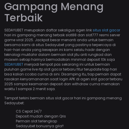
Gampang Menang
Terbaik
SEDAYUBET merupakan daftar sekaligus agen link
situs slot gacor
hari ini gampang menang terbaik slot88 dan slot777 resmi server
game viral 2025. Jackpot besar menanti anda untuk bermain
bersama kami di situs Sedayubet yang pastinya terpercaya di
hari-hari anda yang kesepian ini kami selalu hadir dengan
teknologi muktahir dalam bermain slot jitu anti rungkad dan
maxwin setiap harinya bermodalkan minimal deposit 10k saja
SEDAYUBET
menjadi tempat pas sekarang ini untuk bermain
puluhan game live rtp slot gacor terbaru fitur terupdate tiap hari
bisa kalian ccoba cuma di sini. Disamping itu, tiap pemain dapat
rasakan kenyamananan saat login APK di agen slot gacor terbaru
2025 sampai keamanan deposit dan withdraw cuma memakan
waktu 1 sampai 2 menit saja.
Tempat terkini bermain situs slot gacor hari ini gampang menang
Sedayubet:
CS Cepat 24/7
Deposit mudah dengan Qris
Permain slot terlengkap
Sedayubet bonusnya gila!!