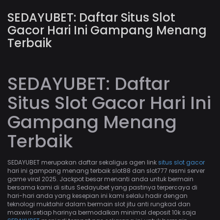
SEDAYUBET: Daftar Situs Slot
Gacor Hari Ini Gampang Menang
Terbaik
SEDAYUBET: Daftar
Situs Slot Gacor Hari Ini
Gampang Menang
Terbaik
SEDAYUBET merupakan daftar sekaligus agen link
situs slot gacor
hari ini gampang menang terbaik slot88 dan slot777 resmi server
game viral 2025. Jackpot besar menanti anda untuk bermain
bersama kami di situs Sedayubet yang pastinya terpercaya di
hari-hari anda yang kesepian ini kami selalu hadir dengan
teknologi muktahir dalam bermain slot jitu anti rungkad dan
maxwin setiap harinya bermodalkan minimal deposit 10k saja