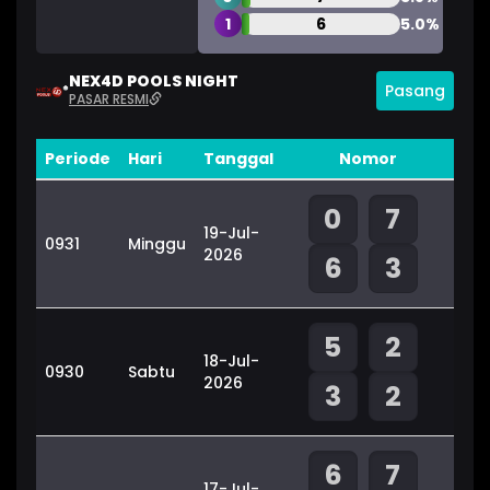
1
6
5.0%
NEX4D POOLS NIGHT
Pasang
PASAR RESMI
Periode
Hari
Tanggal
Nomor
0
7
19-Jul-
0931
Minggu
2026
6
3
5
2
18-Jul-
0930
Sabtu
2026
3
2
6
7
17-Jul-