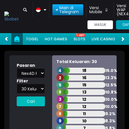
Versi
Main di
Versi
WAP
Telegram
Mobile
(NEX4
MASUK
DAF
TOGEL
HOT GAMES
SLOTS
LIVE CASINO
RA
Total Keluaran: 30
Pasaran
4
18
15.0%
2
16
13.3%
Filter
5
15
12.5%
8
13
10.8%
3
12
10.0%
Cari
7
12
10.0%
6
11
9.2%
9
10
8.3%
0
7
5.8%