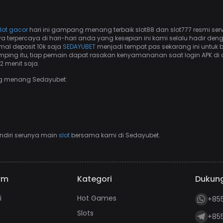
slot gacor
hari ini gampang menang terbaik slot88 dan slot777 resmi ser
terpercaya di hari-hari anda yang kesepian ini kami selalu hadir denga
al deposit 10k saja
SEDAYUBET
menjadi tempat pas sekarang ini untuk be
isamping itu, tiap pemain dapat rasakan kenyamananan saat login APK d
 menit saja.
ang menang Sedayubet:
endiri serunya main
slot
bersama kami di Sedayubet.
rm
Kategori
Dukun
i
Hot Games
+85
Slots
+85