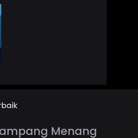
rbaik
ni Gampang Menang