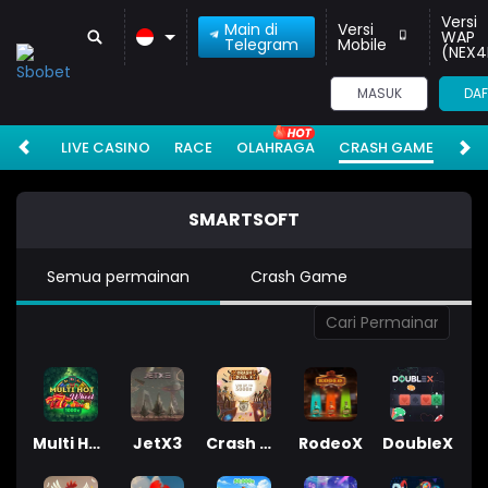
Versi
Main di
Versi
WAP
Telegram
Mobile
(NEX4
MASUK
DAF
SLOTS
LIVE CASINO
RACE
OLAHRAGA
CRASH GAME
ARC
SMARTSOFT
Semua permainan
Crash Game
Multi Hot Wheel
JetX3
Crash Duel X
RodeoX
DoubleX