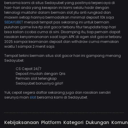
bersama kami di situs Sedayubet yang pastinya terpercaya di
hari-hari anda yang kesepian ini kami selalu hadir dengan
teknologi muktahir dalam bermain slot jitu anti rungkad dan
maxwin setiap harinya bermodalkan minimal deposit 10k saja
SEDAYUBET
menjadi tempat pas sekarang ini untuk bermain
puluhan game live rtp slot gacor terbaru fitur terupdate tiap hari
bisa kalian ccoba cuma di sini. Disamping itu, tiap pemain dapat
rasakan kenyamananan saat login APK di agen slot gacor terbaru
2025 sampai keamanan deposit dan withdraw cuma memakan
waktu 1 sampai 2 menit saja.
Tempat terkini bermain situs slot gacor hari ini gampang menang
Sedayubet:
CS Cepat 24/7
Deposit mudah dengan Qris
Permain slot terlengkap
Sedayubet bonusnya gila!!
Yuk, cepat segera daftar sekarang juga dan rasakan sendiri
serunya main
slot
bersama kami di Sedayubet.
Kebijaksanaan
Platform
Kategori
Dukungan
Komun