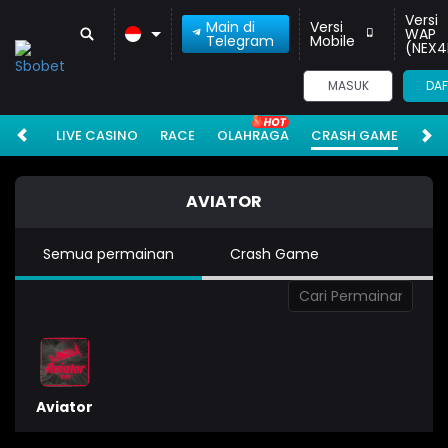
Versi
Main di
Versi
WAP
Telegram
Mobile
(NEX4
MASUK
DAF
SLOTS
LIVE CASINO
RACE
OLAHRAGA
CRASH GAME
ARC
AVIATOR
Semua permainan
Crash Game
Aviator