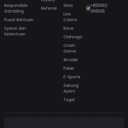
Responsible
Slots
+855962
Referral
Gambling
368595
Live
Pusat Bantuan
Casino
Syarat dan
Race
Ketentuan
Olahraga
Crash
Game
Arcade
Poker
E-Sports
Sabung
Ayam
Togel