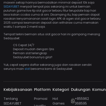
maxwin setiap harinya bermodalkan minimal deposit 10k saja
SEDAYUBET
menjadi tempat pas sekarang ini untuk bermain
puluhan game live rtp slot gacor terbaru fitur terupdate tiap hari
bisa kalian ccoba cuma di sini. Disamping itu, tiap pemain dapat
rasakan kenyamananan saat login APK di agen slot gacor terbaru
2025 sampai keamanan deposit dan withdraw cuma memakan
waktu 1 sampai 2 menit saja.
Tempat terkini bermain situs slot gacor hari ini gampang menang
Sedayubet:
CS Cepat 24/7
Deposit mudah dengan Qris
Permain slot terlengkap
Sedayubet bonusnya gila!!
Yuk, cepat segera daftar sekarang juga dan rasakan sendiri
serunya main
slot
bersama kami di Sedayubet.
Kebijaksanaan
Platform
Kategori
Dukungan
Komun
Tentang
Promosi
Hot
+855962
SEDAYUBET
Games
368595
Loyalty