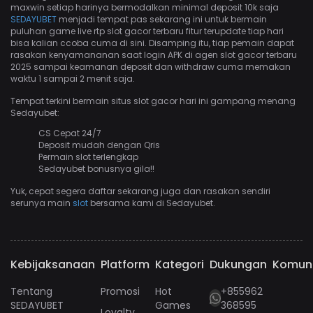
maxwin setiap harinya bermodalkan minimal deposit 10k saja
SEDAYUBET
menjadi tempat pas sekarang ini untuk bermain
puluhan game live rtp slot gacor terbaru fitur terupdate tiap hari
bisa kalian ccoba cuma di sini. Disamping itu, tiap pemain dapat
rasakan kenyamananan saat login APK di agen slot gacor terbaru
2025 sampai keamanan deposit dan withdraw cuma memakan
waktu 1 sampai 2 menit saja.
Tempat terkini bermain situs slot gacor hari ini gampang menang
Sedayubet:
CS Cepat 24/7
Deposit mudah dengan Qris
Permain slot terlengkap
Sedayubet bonusnya gila!!
Yuk, cepat segera daftar sekarang juga dan rasakan sendiri
serunya main
slot
bersama kami di Sedayubet.
Kebijaksanaan
Platform
Kategori
Dukungan
Komun
Tentang
Promosi
Hot
+855962
SEDAYUBET
Games
368595
Loyalty