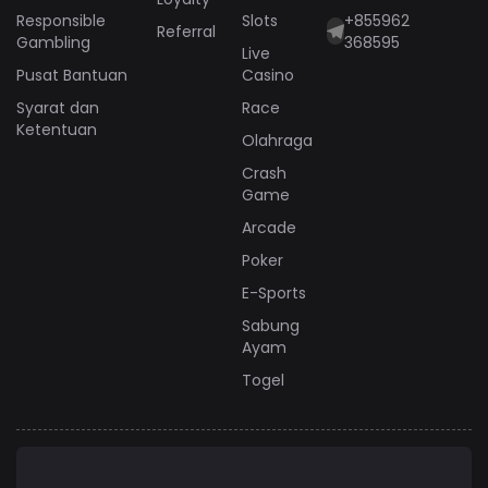
Responsible
Slots
+855962
Referral
Gambling
368595
Live
Pusat Bantuan
Casino
Syarat dan
Race
Ketentuan
Olahraga
Crash
Game
Arcade
Poker
E-Sports
Sabung
Ayam
Togel