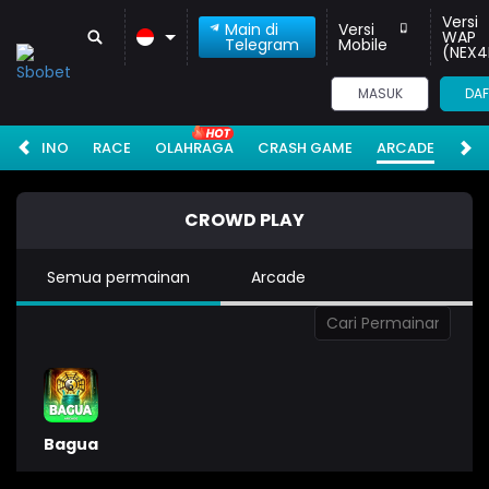
Versi
Main di
Versi
WAP
Telegram
Mobile
(NEX4
MASUK
DAF
VE CASINO
RACE
OLAHRAGA
CRASH GAME
ARCADE
POK
CROWD PLAY
Semua permainan
Arcade
Bagua